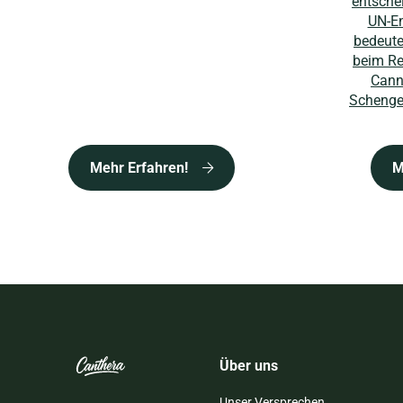
entsche
UN-E
bedeute
beim Re
Cann
Schenge
Mehr Erfahren!
M
Über uns
Unser Versprechen