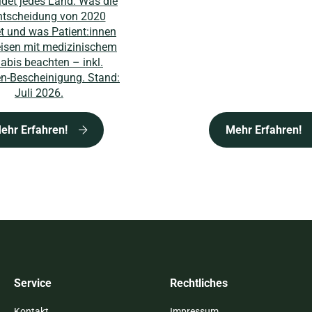
idet jedes Land. Was die
ntscheidung von 2020
t und was Patient:innen
isen mit medizinischem
abis beachten – inkl.
n-Bescheinigung. Stand:
Juli 2026.
ehr Erfahren!
Mehr Erfahren!
Service
Rechtliches
Kontakt
Impressum