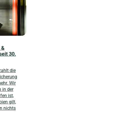
 &
eit 30.
ahlt die
icherung
ehr. Wir
n in der
fen ist,
en gilt,
n nichts