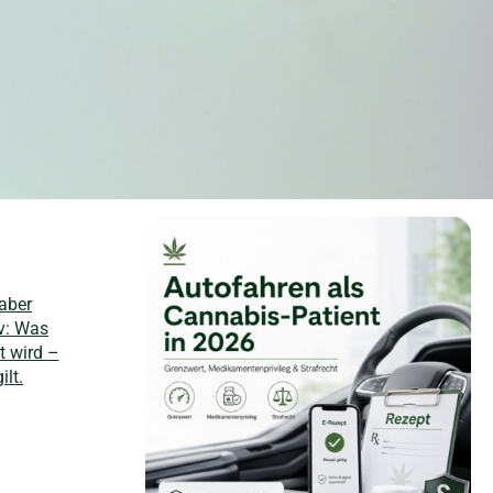
aber
v: Was
t wird –
ilt.