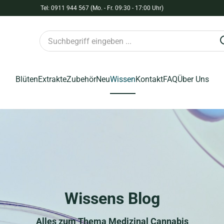
Tel: 0911 944 567 (Mo. - Fr. 09:30 - 17:00 Uhr)
Blüten
Extrakte
Zubehör
Neu
Wissen
Kontakt
FAQ
Über Uns
Wissens Blog
Alles zum Thema Medizinal Cannabis