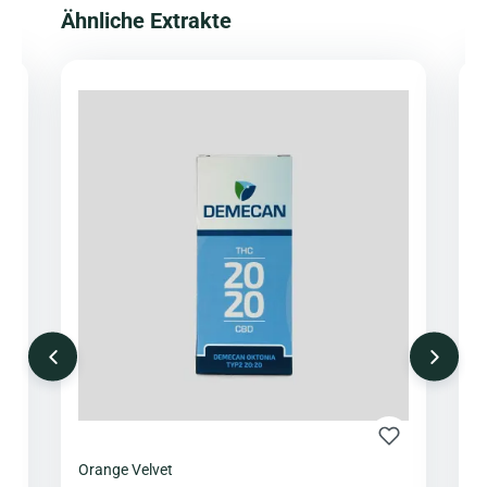
Produktgalerie überspringen
Ähnliche Extrakte
Orange Velvet
O