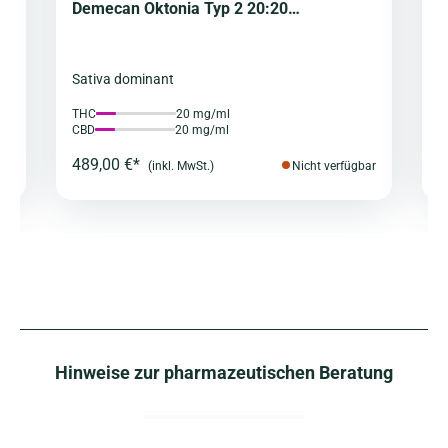
Demecan Oktonia Typ 2 20:20
D
(Cannabisextrakt)
(
Sativa dominant
H
THC
20 mg/ml
T
CBD
20 mg/ml
C
489,00 €*
3
ar
(inkl. MwSt.)
Nicht verfügbar
Hinweise zur pharmazeutischen Beratung