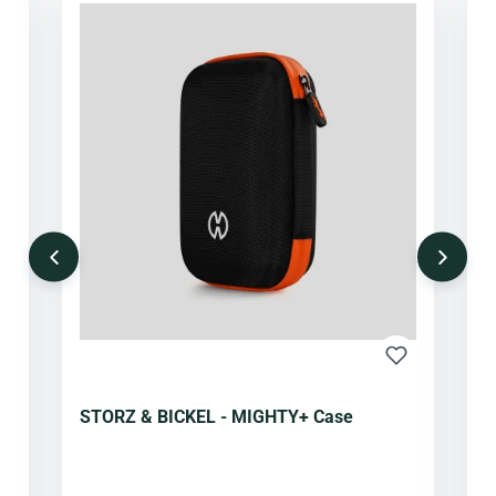
STORZ & BICKEL - MIGHTY+ Case
S
V