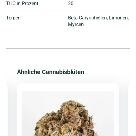
THC in Prozent
20
Terpen
Beta-Caryophyllen
, Limonen
,
Myrcen
Produktgalerie überspringen
Ähnliche Cannabisblüten