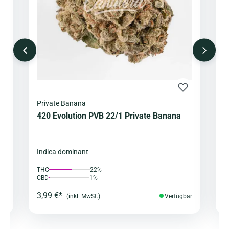
Private Banana
T
420 Evolution PVB 22/1 Private Banana
4
Indica dominant
I
THC
22%
T
CBD
1%
C
3,99 €*
3
ar
(inkl. MwSt.)
Verfügbar