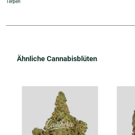
Terpen
Produktgalerie überspringen
Ähnliche Cannabisblüten