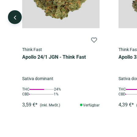
Think Fast
Think Fas
Apollo 24/1 JGN - Think Fast
Apollo 3
Sativa dominant
Sativa d
THC
24%
THC
CBD
1%
CBD
3,59 €*
4,39 €*
ar
(inkl. MwSt.)
Verfügbar