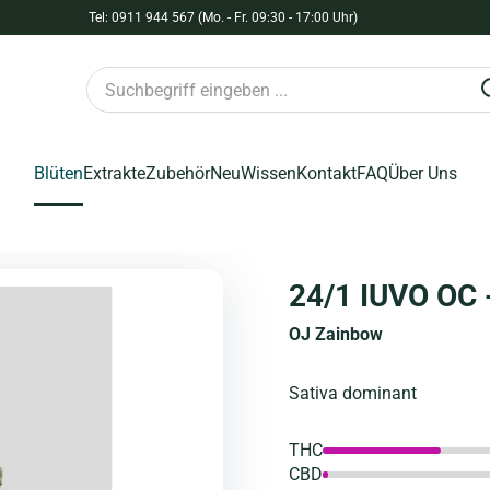
Tel: 0911 944 567 (Mo. - Fr. 09:30 - 17:00 Uhr)
Blüten
Extrakte
Zubehör
Neu
Wissen
Kontakt
FAQ
Über Uns
24/1 IUVO OC 
OJ Zainbow
Sativa dominant
THC
CBD