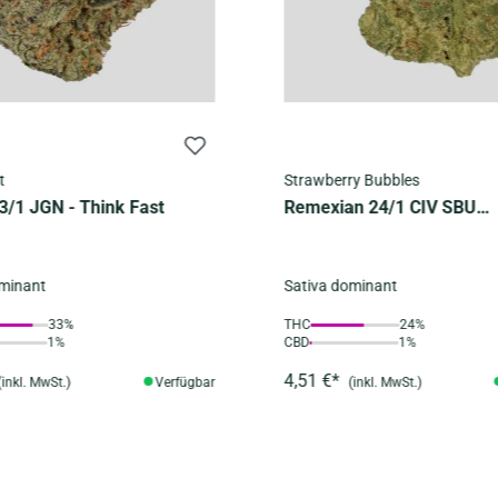
t
Strawberry Bubbles
3/1 JGN - Think Fast
Remexian 24/1 CIV SBU
Strawberry Bubbles
ominant
Sativa dominant
33%
THC
24%
1%
CBD
1%
4,51 €*
(inkl. MwSt.)
Verfügbar
(inkl. MwSt.)