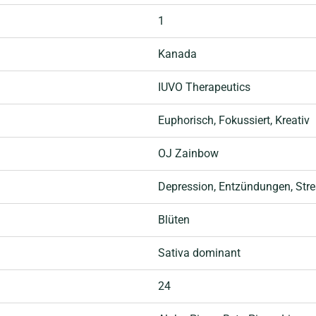
1
Kanada
IUVO Therapeutics
Euphorisch
, Fokussiert
, Kreativ
OJ Zainbow
Depression
, Entzündungen
, Str
Blüten
Sativa dominant
24