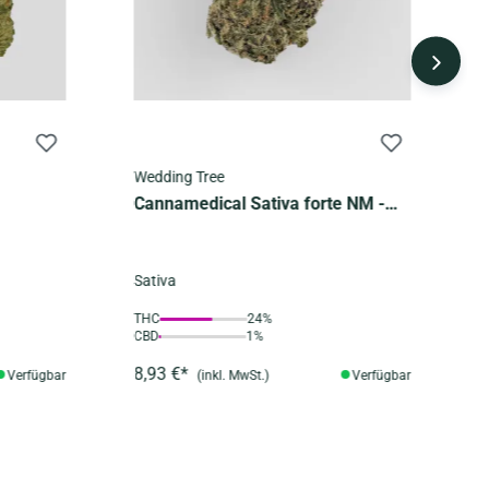
Wedding Tree
T
Cannamedical Sativa forte NM -
C
Wedding Tree
T
Sativa
S
THC
24%
T
CBD
1%
C
8,93 €*
4
Verfügbar
(inkl. MwSt.)
Verfügbar