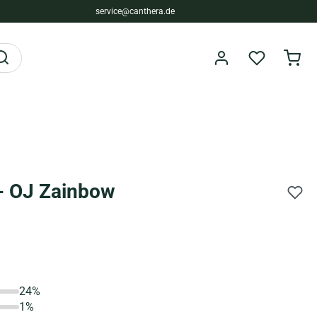
service@canthera.de
- OJ Zainbow
24%
1%